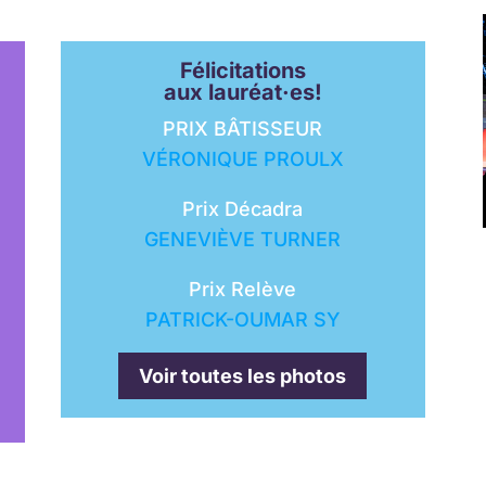
Félicitations
aux
lauréat·es
!
PRIX BÂTISSEUR
VÉRONIQUE PROULX
Prix Décadra
GENEVIÈVE TURNER
Prix Relève
PATRICK-OUMAR SY
Voir toutes les photos