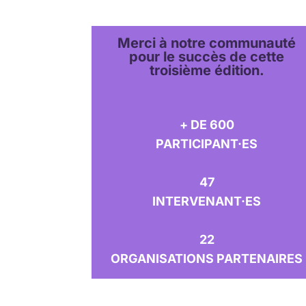
Merci
à notre communauté
pour le succès de cette
troisième édition.
+ DE 600
PARTICIPANT·ES
47
INTERVENANT·ES
22
ORGANISATIONS PARTENAIRES