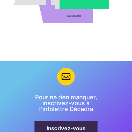

Pour ne rien manquer,
inscrivez-vous à
l'infolettre Décadra
Inscrivez-vous