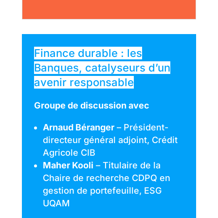
Finance durable : les
Banques, catalyseurs d’un
avenir responsable
Groupe de discussion avec
Arnaud Béranger
– Président-
directeur général adjoint, Crédit
Agricole CIB
Maher Kooli
– Titulaire de la
Chaire de recherche CDPQ en
gestion de portefeuille, ESG
UQAM