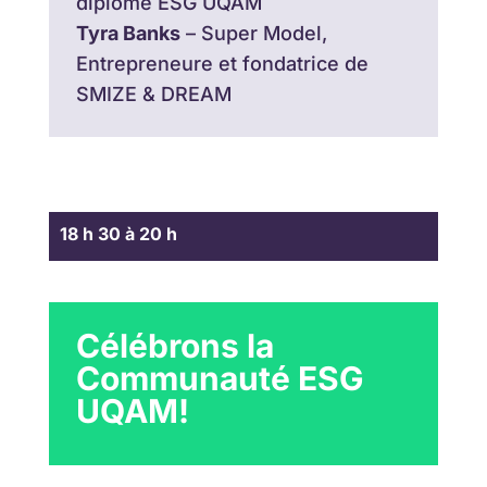
diplômé ESG UQAM
Tyra Banks
–
Super Model,
Entrepreneure et
fondatrice de
SMIZE & DREAM
18 h 30 à 20 h
Célébrons la
Communauté ESG
UQAM!