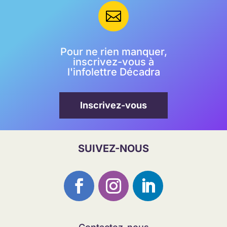

Pour ne rien manquer,
inscrivez-vous à
l'infolettre Décadra
Inscrivez-vous
SUIVEZ-NOUS